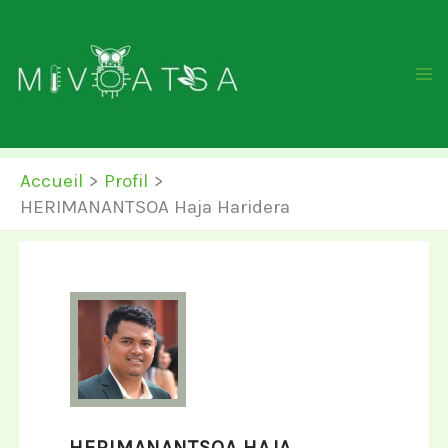
Aller
au
contenu
Accueil
Profil
HERIMANANTSOA Haja Haridera
HERIMANANTSOA HAJA