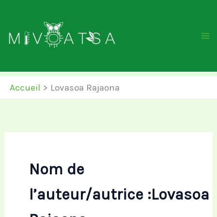
Aller
au
contenu
Accueil
Lovasoa Rajaona
Nom de
l’auteur/autrice :Lovasoa