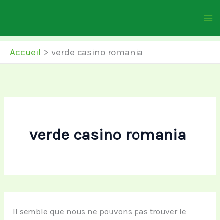
Aller
au
contenu
Accueil
verde casino romania
verde casino romania
Il semble que nous ne pouvons pas trouver le